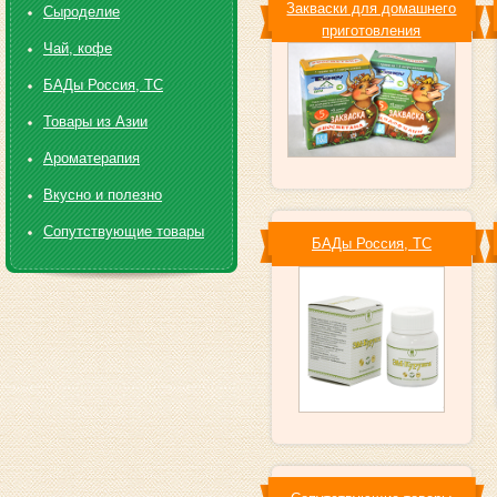
Закваски для домашнего
Сыроделие
приготовления
Чай, кофе
БАДы Россия, ТС
Товары из Азии
Ароматерапия
Вкусно и полезно
Сопутствующие товары
БАДы Россия, ТС