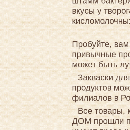
штамм бактерий
вкусы у творо
кисломолочных
Пробуйте, вам
привычные про
может быть лу
Закваски дл
продуктов мож
филиалов в Ро
Все товары,
ДОМ прошли п