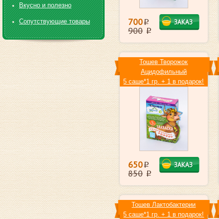
Вкусно и полезно
700
Сопутствующие товары
ЗАКАЗ
i
900
i
Toшев Творожок
Ацидофильный
5 саше*1 гр. + 1 в подарок!
650
ЗАКАЗ
i
850
i
Toшев Лактобактерии
5 саше*1 гр. + 1 в подарок!