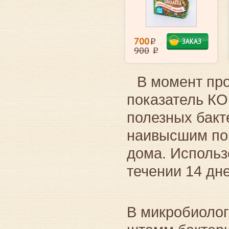
700
ЗАКАЗ
i
900
i
В момент пр
показатель КОЕ
полезных бакт
наивысшим пок
дома. Использ
течении 14 дн
В микробиоло