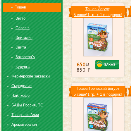
Toшев
Toшев Йогурт,
5 саше*1 гр. + 1 в подарок!
BioYo
Genesis
Эвиталия
Эвита
ЗаквасовЪ
650
ЗАКАЗ
i
Курунга
850
i
Фермерские закваски
Сыроделие
Toшев Греческий йогурт
5 саше*1 гр. + 1 в подарок!
Чай, кофе
БАДы Россия, ТС
Товары из Азии
Ароматерапия