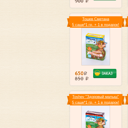
900
i
Toшев Сметана
5 саше*1 гр. + 1 в подарок!
650
ЗАКАЗ
i
850
i
Toshev "Здоровый малыш"
5 саше*1 гр. + 1 в подарок!