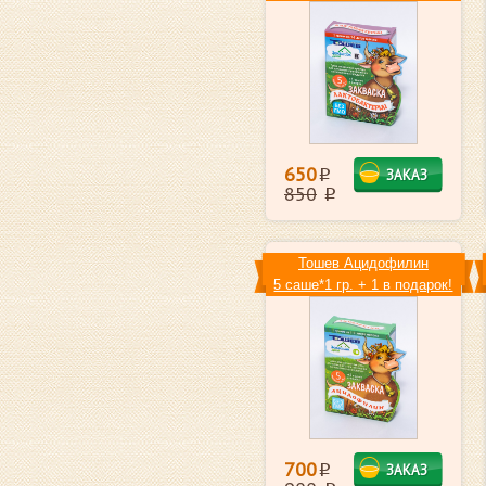
650
ЗАКАЗ
i
850
i
Toшев Ацидофилин
5 саше*1 гр. + 1 в подарок!
700
ЗАКАЗ
i