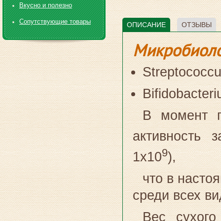
Вкусно и полезно
Сопутствующие товары
ОПИСАНИЕ
ОТЗЫВЫ
Микробиоло
Streptococcu
Bifidobacter
В момент п
активность з
9
1х10
),
что в насто
среди всех ви
Вес сухого