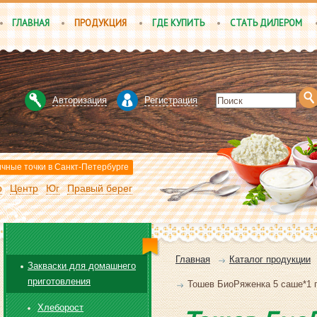
ГЛАВНАЯ
ПРОДУКЦИЯ
ГДЕ КУПИТЬ
СТАТЬ ДИЛЕРОМ
Авторизация
Регистрация
чные точки в Санкт-Петербурге
р
Центр
Юг
Правый берег
Главная
Каталог продукции
Закваски для домашнего
приготовления
Toшев БиоРяженка 5 саше*1 гр
Хлеборост