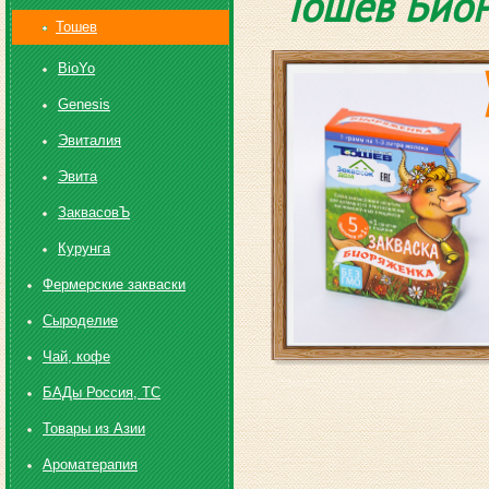
Toшев БиоР
Toшев
BioYo
Genesis
Эвиталия
Эвита
ЗаквасовЪ
Курунга
Фермерские закваски
Сыроделие
Чай, кофе
БАДы Россия, ТС
Товары из Азии
Ароматерапия