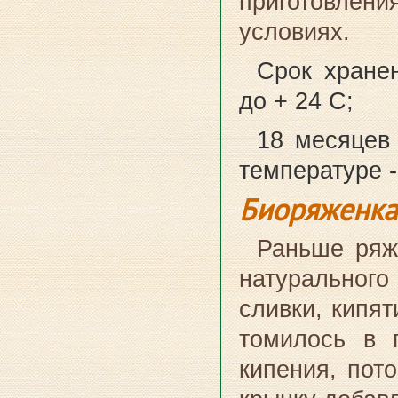
приготовлен
условиях.
Срок хране
до + 24 С
;
18 месяцев
температуре -
Биоряженка
Раньше ряже
натурального
сливки, кипят
томилось в 
кипения, пот