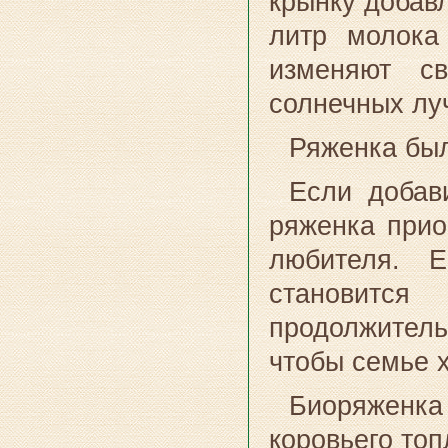
крынку добавл
литр молока
изменяют св
солнечных луч
Ряженка был
Если добав
ряженка прио
любителя. 
становитс
продолжитель
чтобы семье х
Биоряженка
коровьего то