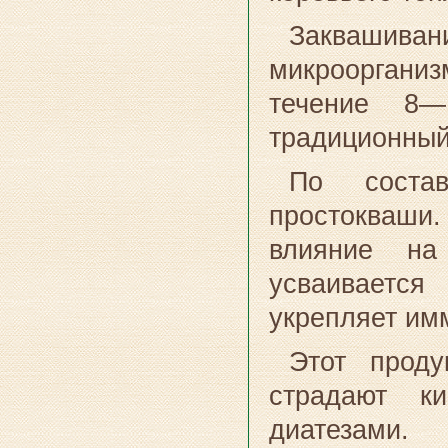
Заквашив
микрооргани
течение 8—
традиционный
По состав
простокваш
влияние на
усваиваетс
укрепляет им
Этот проду
страдают ки
диатезами.