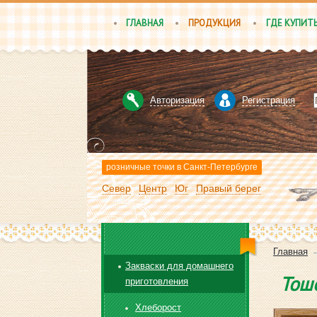
ГЛАВНАЯ
ПРОДУКЦИЯ
ГДЕ КУПИТ
Авторизация
Регистрация
розничные точки в Санкт-Петербурге
Север
Центр
Юг
Правый берег
Главная
Закваски для домашнего
Toше
приготовления
Хлеборост