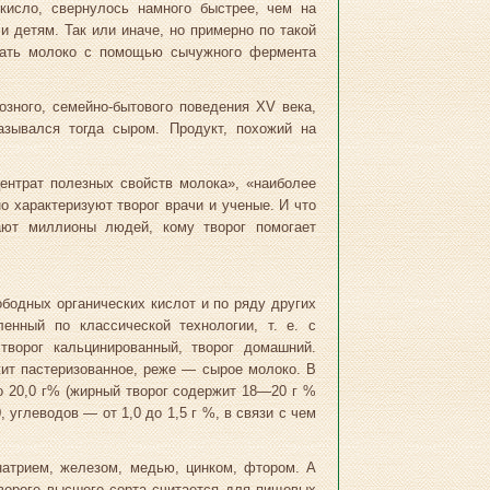
кисло, свернулось намного быстрее, чем на
и детям. Так или иначе, но примерно по такой
вать молоко с помощью сычужного фермента
зного, семейно-бытового поведения XV века,
зывался тогда сыром. Продукт, похожий на
ентрат полезных свойств молока», «наиболее
о характеризуют творог врачи и ученые. И что
ают миллионы людей, кому творог помогает
ободных органических кислот и по ряду других
ленный по классической технологии, т. е. с
творог кальцинированный, творог домашний.
ит пастеризованное, реже — сырое молоко. В
до 20,0 г% (жирный творог содержит 18—20 г %
 углеводов — от 1,0 до 1,5 г %, в связи с чем
натрием, железом, медью, цинком, фтором. А
твороге высшего сорта считается для пищевых