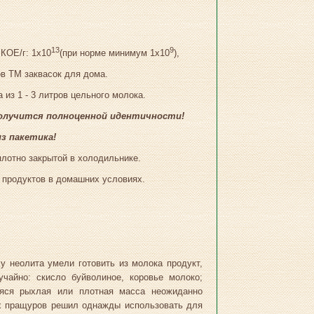
13
9
 КОЕ/г: 1х10
(при норме минимум 1х10
),
в ТМ заквасок для дома.
 из 1 - 3 литров цельного молока.
получится полноценной идентичности!
з пакетика!
плотно закрытой в холодильнике.
 продуктов в домашних условиях.
у неолита умели готовить из молока продукт,
чайно: скисло буйволиное, коровье молоко;
аяся рыхлая или плотная масса неожиданно
ших пращуров решил однажды использовать для