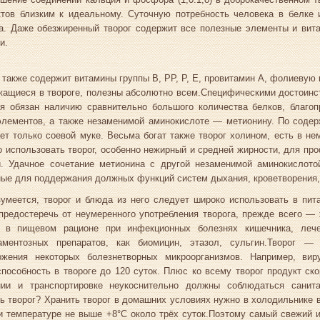
ктов близким к идеальному. Суточную потребность человека в белке
га. Даже обезжиренный творог содержит все полезные элементы и вит
и.
 также содержит витамины группы В, РР, Р, Е, провитамин А, фолиевую
ащиеся в твороге, полезны абсолютно всем.Специфическими достоинств
ия обязан наличию сравнительно большого количества белков, благо
элементов, а также незаменимой аминокислоте — метионину. По содер
ет только соевой муке. Весьма богат также творог холином, есть в нем
 использовать творог, особенно нежирный и средней жирности, для пр
и. Удачное сочетание метионина с другой незаменимой аминокислото
ные для поддержания должных функций систем дыхания, кроветворения,
умеется, творог и блюда из него следует широко использовать в пит
предостеречь от неумеренного употребления творога, прежде всего —
г в пищевом рационе при инфекционных болезнях кишечника, леч
аментозных препаратов, как биомицин, этазол, сульгин.Творог —
ожения некоторых болезнетворных микроорганизмов. Например, ви
пособность в твороге до 120 суток. Плюс ко всему творог продукт ск
нии и транспортировке неукоснительно должны соблюдаться санитар
ь творог? Хранить творог в домашних условиях нужно в холодильнике 
и температуре не выше +8°C около трёх суток.Поэтому самый свежий и