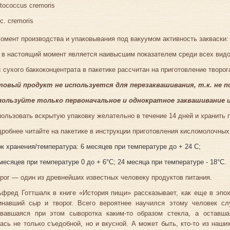
tococcus cremoris
c. cremoris
омент производства и упаковывания под вакуумом активность закваски:
 в настоящий момент является наивысшим показателем среди всех видо
 сухого баккоконцентрата в пакетике рассчитан на приготовление творога
товый продукт не используется для перезаквашивания, т.к. не 
пользуйте только первоначальное и однократное заквашивание и
ользовать вскрытую упаковку желательно в течение 14 дней и хранить 
робнее читайте на пакетике в инструкции приготовления кисломолочных
к хранения/температура: 6 месяцев при температуре до + 24 С
;
месяцев при температуре 0 до + 6°С; 24 месяца при температуре - 18°С.
рог — один из древнейших известных человеку продуктов питания.
фред Готтшалк в книге «История пищи» рассказывает, как еще в эпох
инавший сыр и творог. Всего вероятнее научился этому человек слу
овавшаяся при этом сыворотка каким-то образом стекла, а оставш
ась не только съедобной, но и вкусной. А может быть, кто-то из на