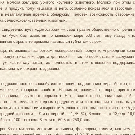
ния молока желудок убитого крупного животного. Молоко при этом с
е, а продукт, получившийся из него, особенно понравился и взрослым, 
 в незапамятные времена обнаружил человек возможность створажи
ка сельскохозяйственных животных.
 свидетельствует «Домострой» — свод правил общественного, религио
г на Руси был известен по меньшей мере 500 лет тому назад и на
енные сыры, в те времена назывался губчатым сыром.
ща, не знающая запретов», «совершенный продукт», «природный конц
 продукт питания», «диета для всех» — так по всем статьям заслуженн
к уж часто случается, их полностью в этом отношении поддержив
навливать и сохранять здоровье.
 подразделяют по способу изготовления, содержанию жира, белков, св
нических и товарных свойств. Например, различают творог, приготов
ьзованием сычужного фермента. Есть также творог ацидофильный, 
о во всех случаях исходным продуктом для изготовления творога служ
мости от технологии и жирности молока творог содержит жира от 0,5 
средней жирности — 9 и нежирный — 1,75 г%), белков — от 13,0 до 16,0,
йность 100 г его колеблется от 60,5 до 250,0 ккал.
рог богат микроэлементами: кальцием, фосфором, калием, магнием, 
шение соединений кальция и фосфора (1,0:1,8) в доброкачественном 