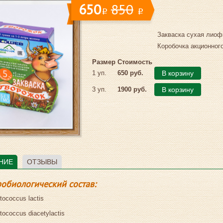
650
850
i
i
Закваска сухая лиоф
Коробочка акционного
Размер
Стоимость
1 уп.
650 руб.
В корзину
3 уп.
1900 руб.
В корзину
НИЕ
ОТЗЫВЫ
обиологический состав:
tococcus lactis
tococcus diacetylactis