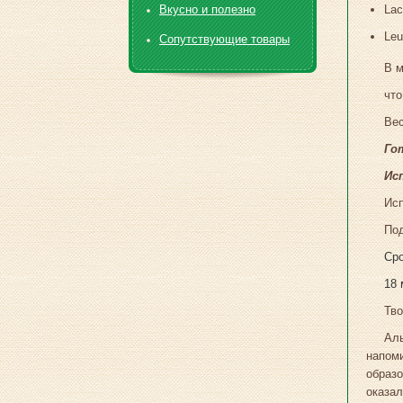
Вкусно и полезно
Lac
Leu
Сопутствующие товары
В м
что
Вес
Го
Ис
Исп
Под
Сро
18 
Тво
Аль
напом
образ
оказал