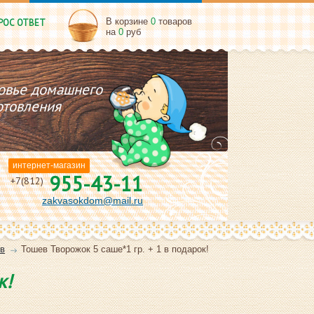
В корзине
0
товаров
РОС ОТВЕТ
на
0
руб
овье домашнего
отовления
интернет-магазин
955-43-11
+7(812)
zakvasokdom@mail.ru
в
Toшев Творожок 5 саше*1 гр. + 1 в подарок!
к!