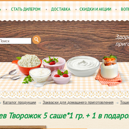
Ь
СТАТЬ ДИЛЕРОМ
ДОСТАВКА
СКИДКИ И АКЦИИ
ВОП
Здор
приг
Каталог продукции
Закваски для домашнего приготовления
Toше
в Творожок 5 саше*1 гр. + 1 в подаро