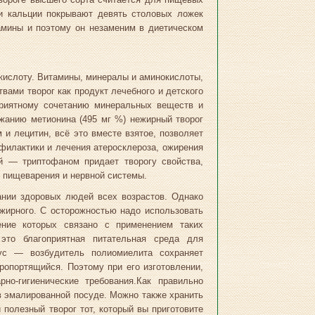
 и кальции покрывают девять столовых ложек
амины и поэтому он незаменим в диетическом
 кислоту. Витамины, минералы и аминокислоты,
ами творог как продукт лечебного и детского
приятному сочетанию минеральных веществ и
жанию метионина (495 мг %) нежирный творог
 и лецитин, всё это вместе взятое, позволяет
офилактики и лечения атеросклероза, ожирения
й — триптофаном придает творогу свойства,
 пищеварения и нервной системы.
ании здоровых людей всех возрастов. Однако
 жирного. С осторожностью надо использовать
ение которых связано с применением таких
 это благоприятная питательная среда для
рус — возбудитель полиомиелита сохраняет
оропортящийся. Поэтому при его изготовлении,
но-гигиенические требования.Как правильно
в эмалированной посуде. Можно также хранить
 полезный творог тот, который вы приготовите