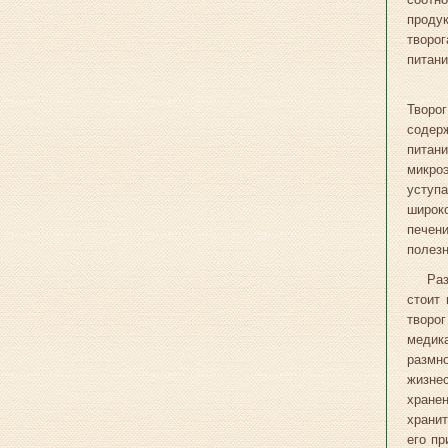
проду
творо
питани
Творог
содерж
питан
микро
уступа
широко
печен
полез
Раз
стоит 
творо
медик
размн
жизнес
хране
хранит
его пр