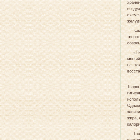
хране
воздух
схеме
желуд
Как
творо
соврем
«Пи
мягкий
не та
восста
Творог
гигие
испол
Однак
зависи
жира, 
калори
Тво
соотно