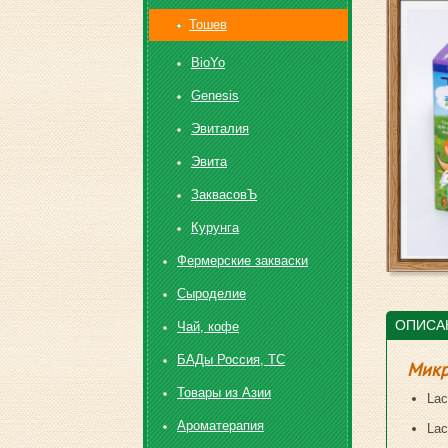
Toшев
BioYo
Genesis
Эвиталия
Эвита
ЗаквасовЪ
Курунга
Фермерские закваски
Сыроделие
ОПИСА
Чай, кофе
БАДы Россия, ТС
Микр
Товары из Азии
Lac
Ароматерапия
Lac