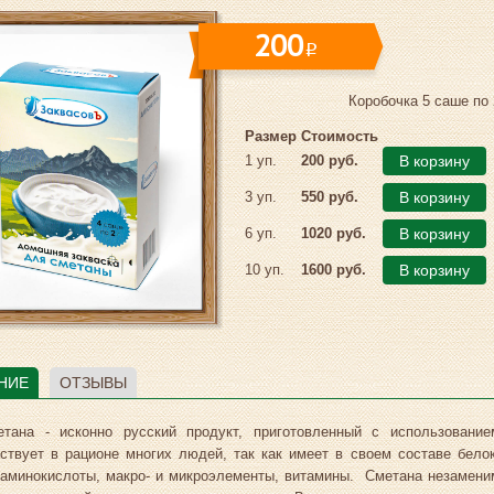
200
i
Коробочка 5 саше по 
Размер
Стоимость
1 уп.
200 руб.
В корзину
3 уп.
550 руб.
В корзину
6 уп.
1020 руб.
В корзину
10 уп.
1600 руб.
В корзину
НИЕ
ОТЗЫВЫ
етана - исконно русский продукт, приготовленный с использовани
ствует в рационе многих людей, так как имеет в своем составе бело
 аминокислоты, макро- и микроэлементы, витамины. Сметана незаменим