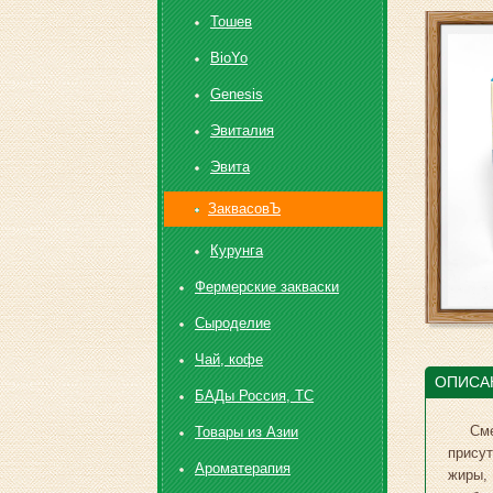
Toшев
BioYo
Genesis
Эвиталия
Эвита
ЗаквасовЪ
Курунга
Фермерские закваски
Сыроделие
Чай, кофе
ОПИСА
БАДы Россия, ТС
См
Товары из Азии
присут
Ароматерапия
жиры,