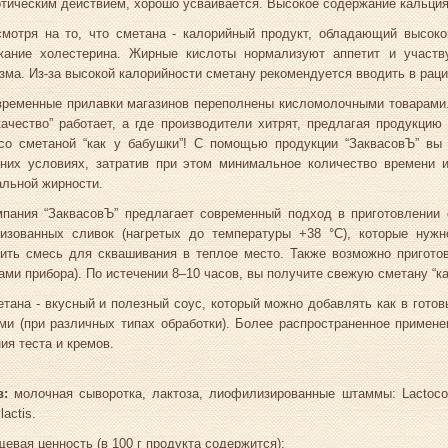
тическим действием, хорошо усваивается. Высокое содержание кальция
мотря на то, что сметана - калорийный продукт, обладающий высоко
жание холестерина. Жирные кислоты нормализуют аппетит и участв
зма. Из-за высокой калорийности сметану рекомендуется вводить в рацио
ременные прилавки магазинов переполнены кисломолочными товарами. 
качество” работает, а где производители хитрят, предлагая продукцию
со сметаной “как у бабушки”! С помощью продукции “ЗаквасовЪ” вы 
них условиях, затратив при этом минимальное количество времени и
альной жирности.
мпания “ЗаквасовЪ” предлагает современный подход в приготовлении
ризованных сливок (нагретых до температуры +38 °С), которые ну
ить смесь для сквашивания в теплое место. Также возможно приготов
ми прибора). По истечении 8–10 часов, вы получите свежую сметану “как
тана - вкусный и полезный соус, который можно добавлять как в готов
ми (при различных типах обработки). Более распространенное примене
ия теста и кремов.
в:
молочная сыворотка, лактоза, лиофилизированные штаммы: Lactococcu
lactis.
евая ценность (в 100 г продукта содержится):