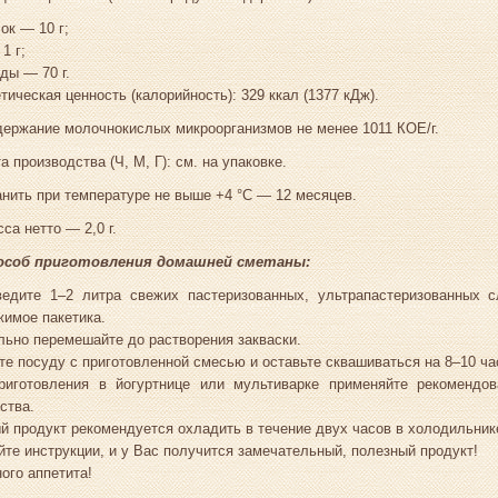
ок — 10 г;
1 г;
ды — 70 г.
тическая ценность (калорийность): 329 ккал (1377 кДж).
ержание молочнокислых микроорганизмов не менее 1011 КОЕ/г.
а производства (Ч, М, Г): см. на упаковке.
нить при температуре не выше +4 °С — 12 месяцев.
са нетто — 2,0 г.
особ приготовления домашней сметаны:
ведите 1–2 литра свежих пастеризованных, ультрапастеризованных 
имое пакетика.
ьно перемешайте до растворения закваски.
те посуду с приготовленной смесью и оставьте сквашиваться на 8–10 ча
риготовления в йогуртнице или мультиварке применяйте рекомендо
ства.
й продукт рекомендуется охладить в течение двух часов в холодильник
те инструкции, и у Вас получится замечательный, полезный продукт!
ого аппетита!