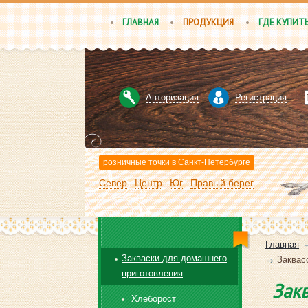
ГЛАВНАЯ
ПРОДУКЦИЯ
ГДЕ КУПИТ
Авторизация
Регистрация
розничные точки в Санкт-Петербурге
Север
Центр
Юг
Правый берег
Главная
Закваски для домашнего
Заквас
приготовления
Закв
Хлеборост