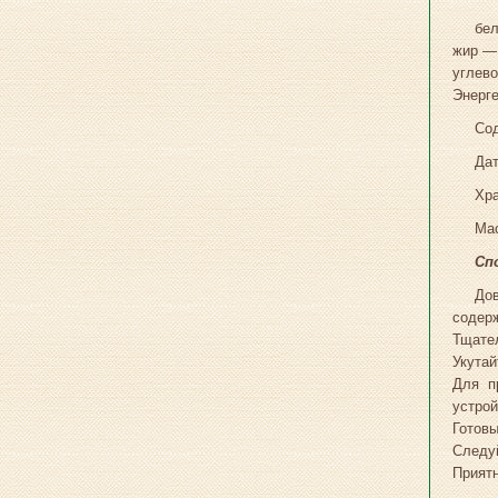
бел
жир — 
углево
Энерге
Сод
Дат
Хра
Мас
Сп
До
содерж
Тщател
Укутай
Для п
устрой
Готовы
Следуй
Приятн