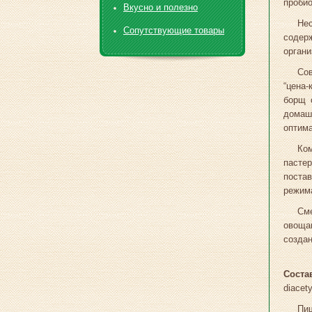
пробио
Вкусно и полезно
Нес
Сопутствующие товары
содер
органи
Сов
“цена-
борщ 
домаш
оптим
Ко
пасте
постав
режима
Сме
овоща
создан
Соста
diacety
Пищ