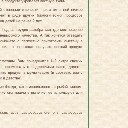
 в продукте укрепляет костную ткань.
й степенью жирности, при этом в ней низкое
уют в ряде других биологических процессов
н детей не ранее 2 лет.
Подчас трудно разобраться, где соотношение
 невысокого качества. А так хочется отведать
сможете с легкостью приготовить сметану в
 сил, а на выходе получить свежий продукт
 сметаны. Вам понадобится 1–2 литра свежих
жно перемешать с содержимым саше, далее -
ить продукт в мультиварке (в соответствии с
 в детстве”.
ые блюда, так и использовать с рыбой, мясом,
ние она нашла в выпечке, ее используют для
s lactis, Lactococcus cremoris, Lactococcus