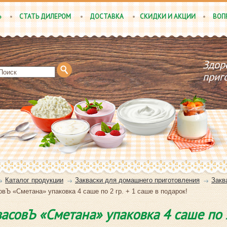
Ь
СТАТЬ ДИЛЕРОМ
ДОСТАВКА
СКИДКИ И АКЦИИ
ВОП
Здор
приг
Каталог продукции
Закваски для домашнего приготовления
Закв
овЪ «Сметана» упаковка 4 саше по 2 гр. + 1 саше в подарок!
асовЪ «Сметана» упаковка 4 саше по 2