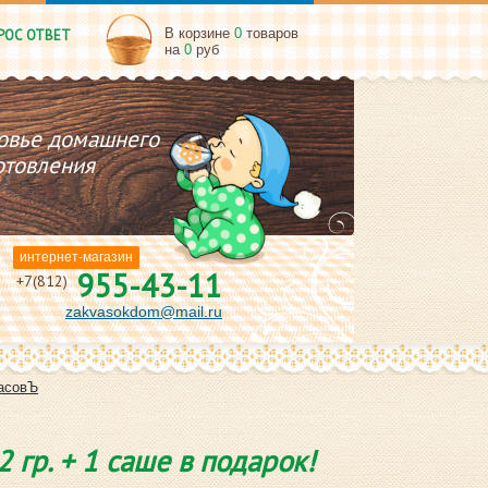
В корзине
0
товаров
РОС ОТВЕТ
на
0
руб
овье домашнего
отовления
интернет-магазин
955-43-11
+7(812)
zakvasokdom@mail.ru
асовЪ
 гр. + 1 саше в подарок!