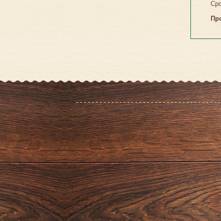
Сро
Пр