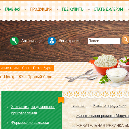
ГЛАВНАЯ
ПРОДУКЦИЯ
ГДЕ КУПИТЬ
СТАТЬ ДИЛЕРОМ
Авторизация
Регистрация
чные точки в Санкт-Петербурге
р
Центр
Юг
Правый берег
Главная
Каталог продукции
Закваски для домашнего
приготовления
Жевательная резинка Марука
Фермерские закваски
ЖЕВАТЕЛЬНАЯ РЕЗИНКА «MARU