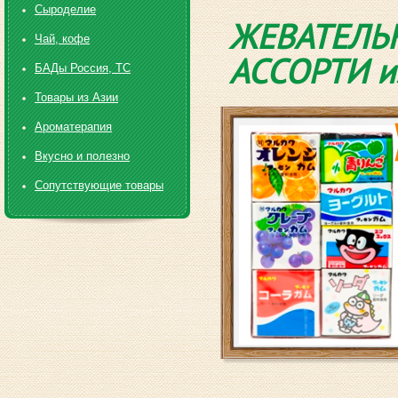
Сыроделие
ЖЕВАТЕЛЬН
Чай, кофе
АССОРТИ из 
БАДы Россия, ТС
Товары из Азии
Ароматерапия
Вкусно и полезно
Сопутствующие товары