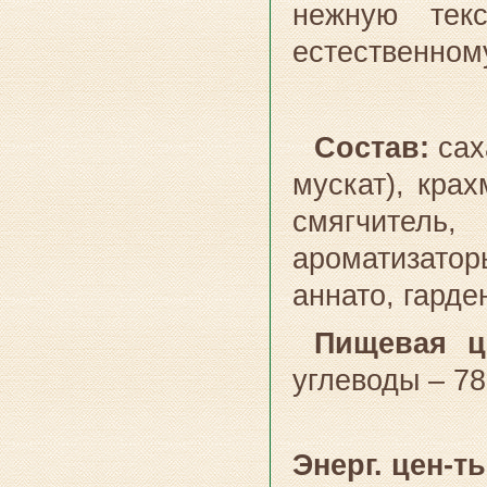
нежную тек
естественному
Состав:
сах
мускат), крах
смягчитель, 
ароматизатор
аннато, гарде
Пищевая ц
углеводы – 78 
Энерг. цен-ть