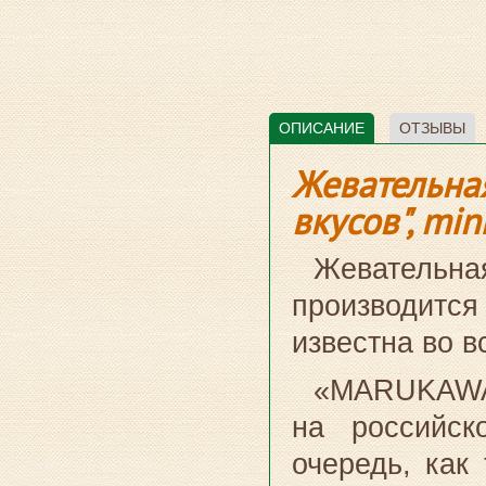
ОПИСАНИЕ
ОТЗЫВЫ
Жевательна
вкусов", min
Жевательн
производится
известна во в
«MARUKAWA»
на российск
очередь, как