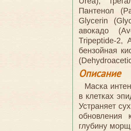
Urea), трега
Пантенол (Pa
Glycerin (Gly
авокадо (Av
Tripeptide-2, 
бензойная кис
(Dehydroacetic
Описание
Маска интен
в клетках эп
Устраняет сух
обновления 
глубину морщ