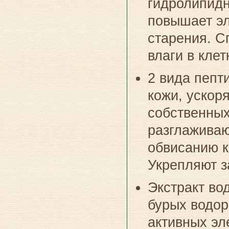
гидролипидн
повышает эл
старения. С
влаги в клет
2 вида пепт
кожи, ускор
собственных
разглаживаю
обвисанию 
Укрепляют з
Экстракт во
бурых водор
активных эл