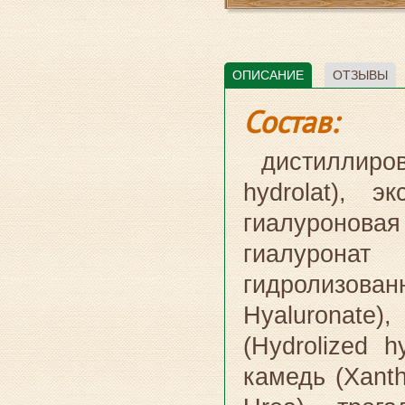
ОПИСАНИЕ
ОТЗЫВЫ
Состав:
дистиллиро
hydrolat), э
гиалуроновая
гиалуронат 
гидролизова
Hyaluronate
(Hydrolized h
камедь (Xant