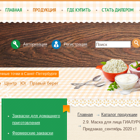
ГЛАВНАЯ
ПРОДУКЦИЯ
ГДЕ КУПИТЬ
СТАТЬ ДИЛЕРОМ
Авторизация
Регистрация
чные точки в Санкт-Петербурге
р
Центр
Юг
Правый берег
Главная
Каталог продукции
Закваски для домашнего
2.9. Маска для лица ГИАЛУ
приготовления
Предзаказ_сентябрь 2020 г.!
Фермерские закваски