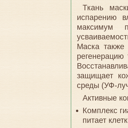
Ткань маск
испарению в
максимум 
усваиваемост
Маска также
регенерацию 
Восстанавли
защищает ко
среды (УФ-луч
Активные ко
Комплекс ги
питает клет