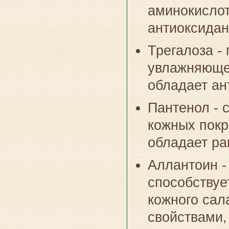
аминокислот
антиоксидан
Трегалоза -
увлажняющее
обладает ан
Пантенол - 
кожных покр
обладает р
Аллантоин -
способствуе
кожного сал
свойствами,