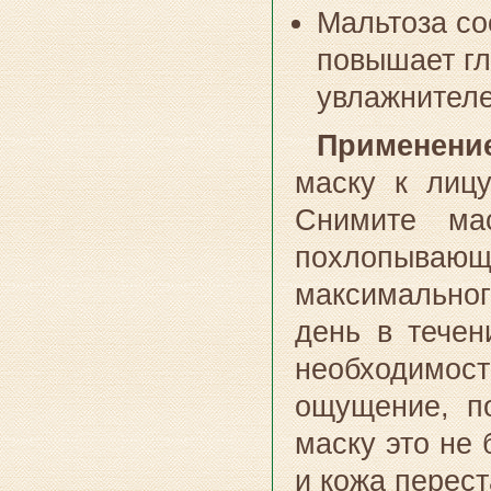
Мальтоза со
повышает гл
увлажнител
Применен
маску к лиц
Снимите ма
похлопыва
максимальног
день в течен
необходимост
ощущение, п
маску это не 
и кожа перест