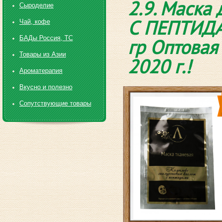
2.9. Маск
Сыроделие
С ПЕПТИДА
Чай, кофе
БАДы Россия, ТС
гр Оптовая 
Товары из Азии
2020 г.!
Ароматерапия
Вкусно и полезно
Сопутствующие товары