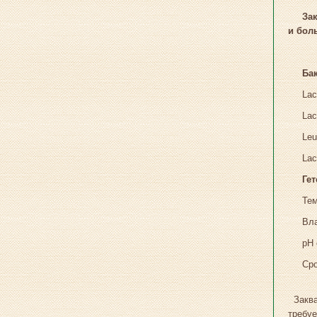
За
и
бол
1 г
Ба
Lac
Lac
Leu
Lac
Ге
Тем
Вла
рH 
Ср
Заква
требуе