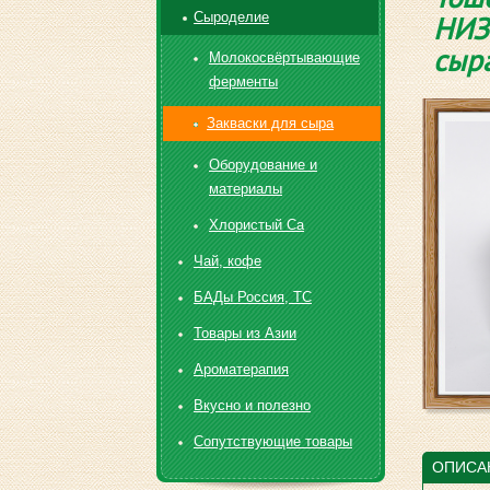
Сыроделие
НИЗ
сыра
Молокосвёртывающие
ферменты
Закваски для сыра
Оборудование и
материалы
Хлористый Са
Чай, кофе
БАДы Россия, ТС
Товары из Азии
Ароматерапия
Вкусно и полезно
Сопутствующие товары
ОПИСА