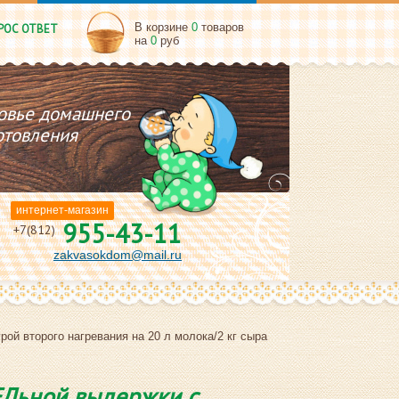
В корзине
0
товаров
РОС ОТВЕТ
на
0
руб
овье домашнего
отовления
интернет-магазин
955-43-11
+7(812)
zakvasokdom@mail.ru
 второго нагревания на 20 л молока/2 кг сыра
Льной выдержки с