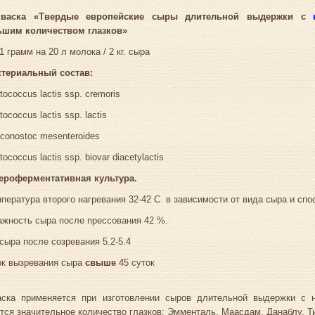
кваска «
Твердые европейские сыры
длительной
выдержки с
ьшим
количеством глазков»
рамм на 20 л молока / 2 кг. сыра
ктериальный состав:
tococcus lactis ssp. cremoris
tococcus lactis ssp. lactis
conostoc mesenteroides
tococcus lactis ssp. biovar diacetylactis
тероферментативная культура.
пература второго нагревания 32-42 С в зависимости от вида сыра и спо
жность сыра после прессования 42 %.
сыра после созревания 5.2-5.4
ок вызревания сыра
свыше
45 суток
ска применяется при изготовлении сыров длительной выдержки с ни
тся значительное количество глазков: Эмменталь, Маасдам, Данаблу, Т