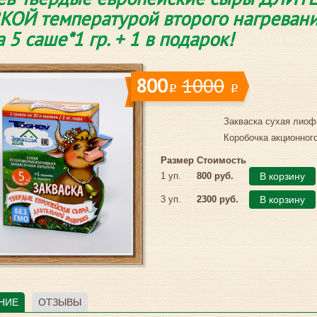
КОЙ температурой второго нагревания
 5 саше*1 гр. + 1 в подарок!
800
1000
i
i
Закваска сухая лиоф
Коробочка акционного
Размер
Стоимость
1 уп.
800 руб.
В корзину
3 уп.
2300 руб.
В корзину
НИЕ
ОТЗЫВЫ