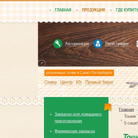
ГЛАВНАЯ
ПРОДУКЦИЯ
ГДЕ КУПИТ
Авторизация
Регистрация
розничные точки в Санкт-Петербурге
Север
Центр
Юг
Правый берег
Главная
Закваски для домашнего
Toшев 
приготовления
5 саше*
Фермерские закваски
Toш