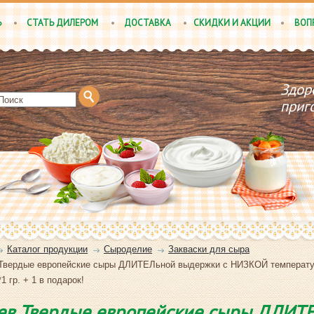
Ь
СТАТЬ ДИЛЕРОМ
ДОСТАВКА
СКИДКИ И АКЦИИ
ВОП
Здор
приг
Каталог продукции
Сыроделие
Закваски для сыра
Твердые европейские сыры ДЛИТЕЛьной выдержки с НИЗКОЙ температурой
1 гр. + 1 в подарок!
ев Твердые европейские сыры ДЛИТЕ