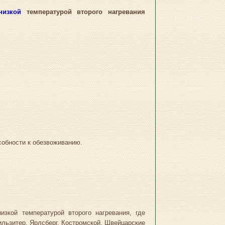
низкой
температурой второго нагревания
собности к обезвоживанию.
зкой температурой второго нагревания, где
ильзитер, Ярлсберг, Костромской, Швейцарские