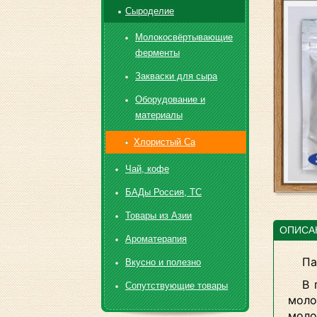
Сыроделие
Молокосвёртывающие
ферменты
Закваски для сыра
Оборудование и
материалы
Хлористый Са
Чай, кофе
БАДы Россия, ТС
Товары из Азии
ОПИСА
Ароматерапия
Па
Вкусно и полезно
В 
Сопутствующие товары
моло
моло