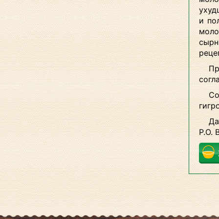
ухуд
и по
моло
сырн
реце
Пр
согл
Со
гигр
Да
P.O. 