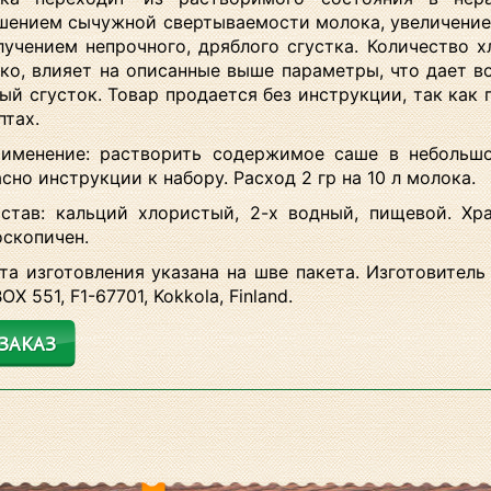
шением сычужной свертываемости молока, увеличени
лучением непрочного, дряблого сгустка. Количество х
ко, влияет на описанные выше параметры, что дает в
ый сгусток. Товар продается без инструкции, так как
птах.
именение: растворить содержимое саше в небольшо
асно инструкции к набору. Расход 2 гр на 10 л молока.
став: кальций хлористый, 2-х водный, пищевой. Хр
оскопичен.
та изготовления указана на шве пакета. Изготовитель
BOX 551, F1-67701, Kokkola, Finland.
ЗАКАЗ