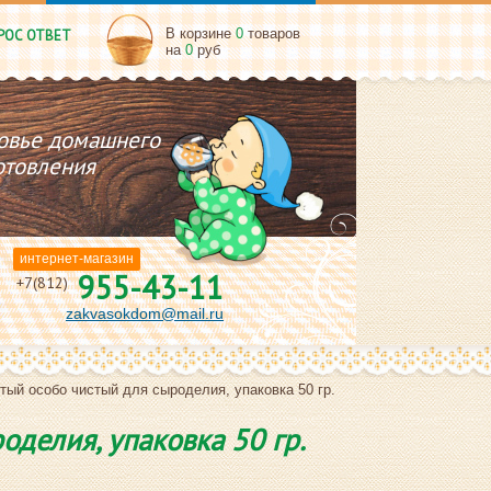
В корзине
0
товаров
РОС ОТВЕТ
на
0
руб
овье домашнего
отовления
интернет-магазин
955-43-11
+7(812)
zakvasokdom@mail.ru
тый особо чистый для сыроделия, упаковка 50 гр.
делия, упаковка 50 гр.