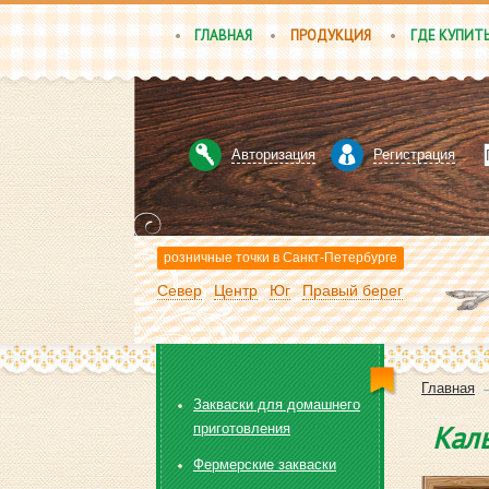
ГЛАВНАЯ
ПРОДУКЦИЯ
ГДЕ КУПИТ
Авторизация
Регистрация
розничные точки в Санкт-Петербурге
Север
Центр
Юг
Правый берег
Главная
Закваски для домашнего
Каль
приготовления
Фермерские закваски