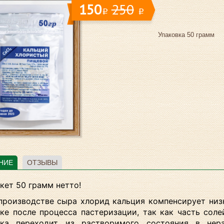
150
250
i
i
Упаковка 50 грамм
НИЕ
ОТЗЫВЫ
кет 50 грамм нетто!
производстве сыра хлорид кальция компенсирует низ
ке после процесса пастеризации, так как часть соле
ка переходит из растворимого состояния в нера