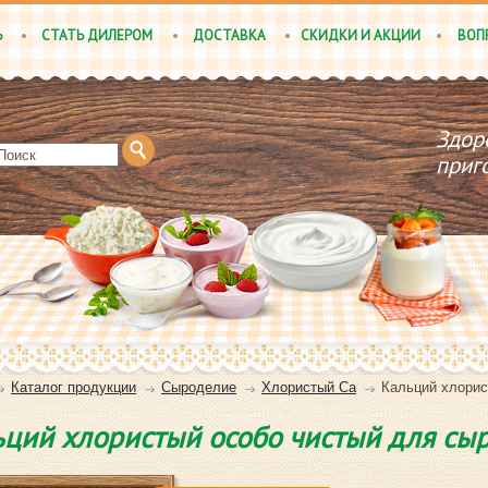
Ь
СТАТЬ ДИЛЕРОМ
ДОСТАВКА
СКИДКИ И АКЦИИ
ВОП
Здор
приг
Каталог продукции
Сыроделие
Хлористый Са
Кальций хлорис
ций хлористый особо чистый для сыро