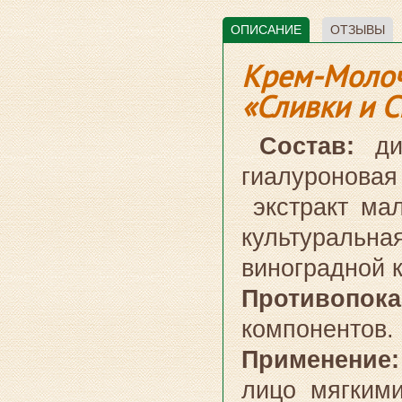
ОПИСАНИЕ
ОТЗЫВЫ
Крем-Молоч
«Сливки и С
Состав:
д
гиалуроновая
экстракт мал
культуральна
виноградной к
Противопо
компонентов.
Применение:
лицо мягкими