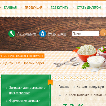
ГЛАВНАЯ
ПРОДУКЦИЯ
ГДЕ КУПИТЬ
СТАТЬ ДИЛЕРОМ
Авторизация
Регистрация
чные точки в Санкт-Петербурге
р
Центр
Юг
Правый берег
Главная
Каталог продукции
Закваски для домашнего
приготовления
3.2. Крем-молочко "Сливки СК
Фермерские закваски