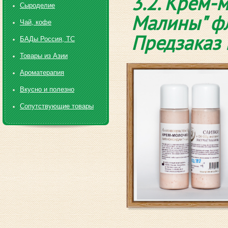
3.2. Крем-
Сыроделие
Малины" фл
Чай, кофе
Предзаказ 
БАДы Россия, ТС
Товары из Азии
Ароматерапия
Вкусно и полезно
Сопутствующие товары