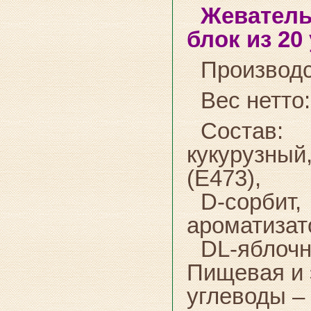
Жеватель
блок из 20
Производс
Вес нетто:
Состав:
о
кукурузны
(E473),
D-сорбит
ароматизат
DL-яблочн
Пищевая и э
углеводы – 7