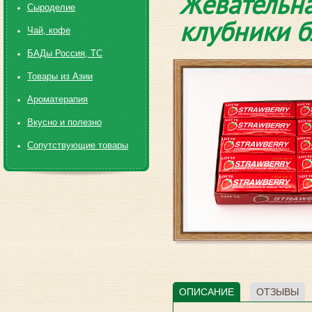
Жевательна
Сыроделие
клубники б
Чай, кофе
БАДы Россия, ТС
Товары из Азии
Ароматерапия
Вкусно и полезно
Сопутствующие товары
ОПИСАНИЕ
ОТЗЫВЫ