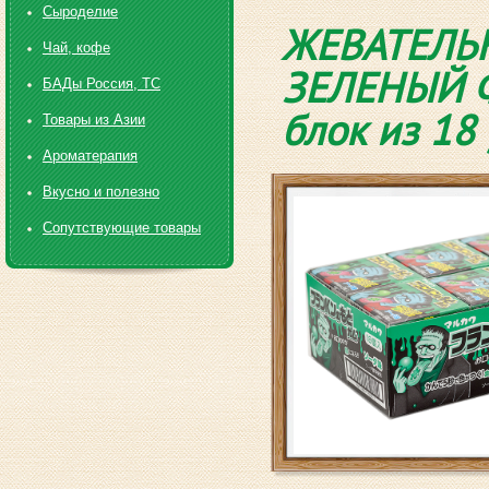
Сыроделие
ЖЕВАТЕЛЬН
Чай, кофе
ЗЕЛЕНЫЙ 
БАДы Россия, ТС
блок из 18 
Товары из Азии
Ароматерапия
Вкусно и полезно
Сопутствующие товары