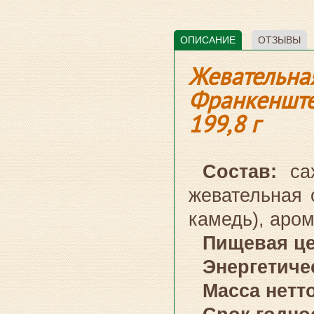
ОПИСАНИЕ
ОТЗЫВЫ
Жевательна
Франкенштей
199,8 г
Состав:
са
жевательная 
камедь), аром
Пищевая це
Энергетичес
Масса нетто