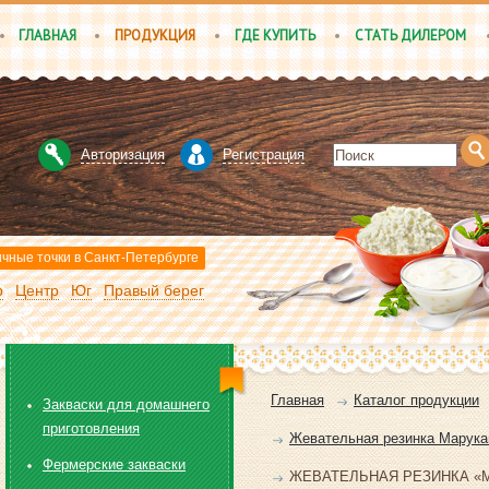
ГЛАВНАЯ
ПРОДУКЦИЯ
ГДЕ КУПИТЬ
СТАТЬ ДИЛЕРОМ
Авторизация
Регистрация
чные точки в Санкт-Петербурге
р
Центр
Юг
Правый берег
Главная
Каталог продукции
Закваски для домашнего
приготовления
Жевательная резинка Марука
Фермерские закваски
ЖЕВАТЕЛЬНАЯ РЕЗИНКА «MAR