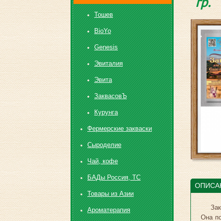
гр.
Toшев
BioYo
Genesis
Эвиталия
Эвита
ЗаквасовЪ
Курунга
Фермерские закваски
Сыроделие
Чай, кофе
БАДы Россия, ТС
ОПИСА
Товары из Азии
Зак
Ароматерапия
Она по