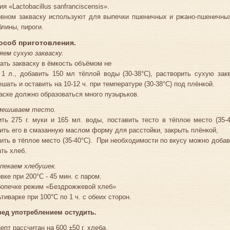
ия «Lactobacillus sanfranciscensis».
овном закваску используют для выпечки пшеничных и ржано-пшеничных
блины, пироги.
особ приготовления.
яем сухую закваску.
ать закваску в ёмкость объёмом не
1 л., добавить 150 мл тёплой воды (30-38°С), растворить сухую закв
шать и оставить на 10-12 ч. при температуре (30-38°С) под плёнкой.
аске должно образоваться много пузырьков.
мешиваем тесто.
ть 275 г. муки и 165 мл. воды, поставить тесто в тёплое место (35-4
ть его в смазанную маслом форму для расстойки, закрыть плёнкой,
ить в тёплое место (35-40°С). При необходимости по вкусу можно добави
ть хлеб.
пекаем хлебушек.
вке при 200°С - 45 мин. с паром.
бопечке режим «Бездрожжевой хлеб»
тиварке при 100°С по 1 ч. с обеих сторон.
ред употреблением остудить.
епт рассчитан на 600 ±50 г. хлеба.