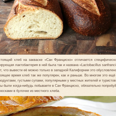
стоящий хлеб на закваске «Сан Франциско» отличается специфическо
рующая лактобактерия в ней была так и названа «Lactobacillus sanfranc
т, что вывести её можно только в западной Калифорнии это обусловлен
оящее время хлеб так же популярен, как и раньше. Во многом это ещё
одуктами, густыми супами, популярными у местных жителей и туристов
ы были когда-нибудь побываете в Сан Франциско, обязательно попробуй
юсками в булочке из местного хлеба.