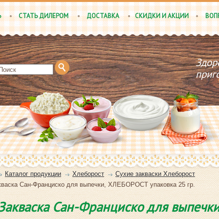
Ь
СТАТЬ ДИЛЕРОМ
ДОСТАВКА
СКИДКИ И АКЦИИ
ВОП
Здор
приг
Каталог продукции
Хлеборост
Сухие закваски Хлеборост
акваска Сан-Франциско для выпечки, ХЛЕБОРОСТ упаковка 25 гр.
. Закваска Сан-Франциско для выпечк