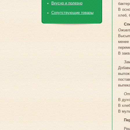
Вкусно и полезно
бактер
В осн
Сопутствующие товары
хлеб, 
Сп
Оживл
Высып
менее 
переме
В закв
За
Добави
выложи
постав
выпека
От
В духо
В хле
В муль
Пе
Рец