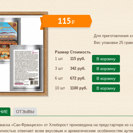
115
i
Для приготовления х
Вес упаковки 25 грам
Размер
Стоимость
1 шт
115 руб.
В корзину
3 шт
342 руб.
В корзину
6 шт
672 руб.
В корзину
10 шт
1100 руб.
В корзину
НИЕ
ОТЗЫВЫ
васка «Сан-Франциско» от Хлеборост произведена на предстартере из 
лностью отвечает всем вкусовым и ароматическим особенностям аутент