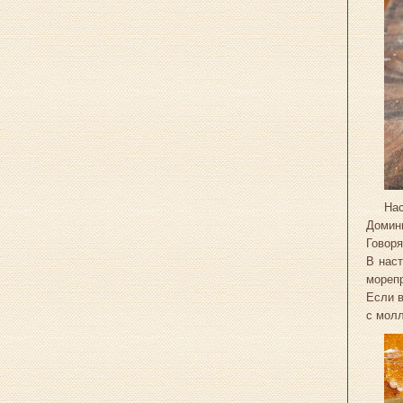
На
Домини
Говоря
В наст
морепр
Если в
с молл