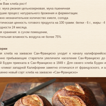
м Вам хлеба рост!
: мука ржаная цельнозерновая, мука пшеничная
дшие процесс натурального брожения и ферментации.
жно незначительное количество хмеля, солода
тическая ценность готового продукта на 100 грамм: белки - 6 г., жиры - 4 г
одности 24 месяца.
я хранения: в сухом помещении,
тельная влажность воздуха не более 75%
тории
ия хлеба на закваске Сан-Франциско уходит к началу калифорнийско
янно прибывающие старатели увеличили население Сан-Франциско до 
й Буден приехала в Сан-Франциско в 1849 г. Для своего хлеба Буден 
 климат западной Калифорнии заметно отличался от французского, и з
енно новый сорт хлеба на закваске «Сан-Франциско»