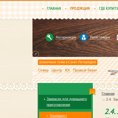
ГЛАВНАЯ
ПРОДУКЦИЯ
ГДЕ КУПИТ
Авторизация
Регистрация
розничные точки в Санкт-Петербурге
Север
Центр
Юг
Правый берег
Главная
Закваски для домашнего
2.4. З
приготовления
2.4
Хлеборост