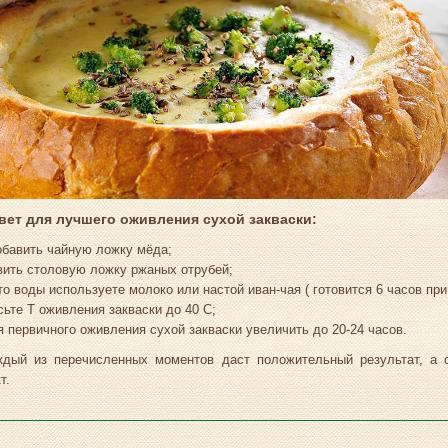
вет для лучшего оживления сухой закваски:
обавить чайную ложку мёда;
вить столовую ложку ржаных отрубей;
то воды используете молоко или настой иван-чая ( готовится 6 часов при 
сьте Т оживления закваски до 40 С;
я первичного оживления сухой закваски увеличить до 20-24 часов.
ждый из перечисленных моментов даст положительный результат, а о
т.