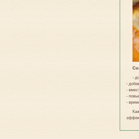
Со
- д
- доба
- вмес
- повы
- врем
Ка
эффек