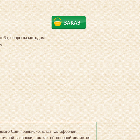
ЗАКАЗ
леба, опарным методом.
м.
самого Сан-Франциско, штат Калифорния.
ичной закваски, так как её основой является