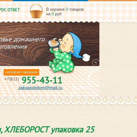
В корзине
0
товаров
РОС ОТВЕТ
на
0
руб
овье домашнего
отовления
интернет-магазин
955-43-11
+7(812)
zakvasokdom@mail.ru
и, ХЛЕБОРОСТ упаковка 25