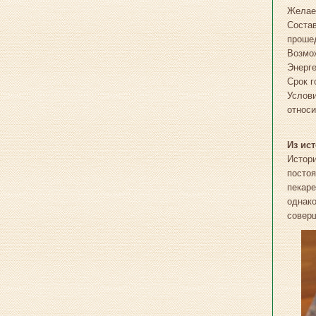
Желае
Состав
проше
Возмо
Энерге
Срок г
Услови
относи
Из ис
Истор
посто
пекаре
однако
соверш