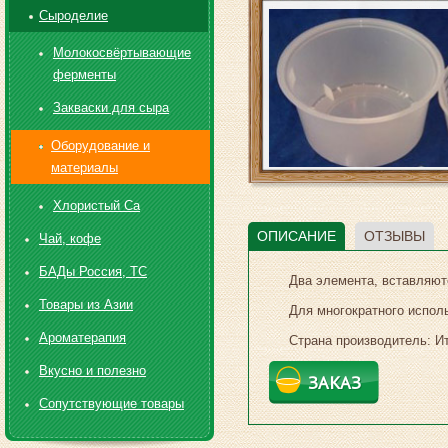
Сыроделие
Молокосвёртывающие
ферменты
Закваски для сыра
Оборудование и
материалы
Хлористый Са
ОПИСАНИЕ
ОТЗЫВЫ
Чай, кофе
БАДы Россия, ТС
Два элемента, вставляютс
Товары из Азии
Для многократного испол
Ароматерапия
Страна производитель: И
Вкусно и полезно
ЗАКАЗ
Сопутствующие товары