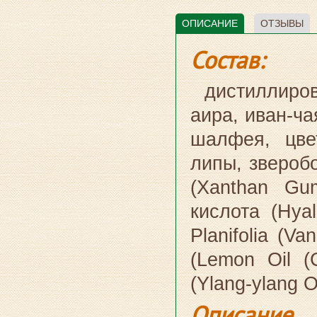
ОПИСАНИЕ
ОТЗЫВЫ
Состав:
дистиллиров
аира, иван-ча
шалфея, цве
липы, зверобо
(Xanthan Gum
кислота (Hya
Planifolia (Va
(Lemon Oil (
(Ylang-ylang Oi
Описание