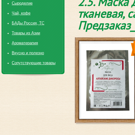
2.5. Маск
Сыроделие
тканевая, с
Чай, кофе
Предзаказ_
БАДы Россия, ТС
Товары из Азии
Ароматерапия
Вкусно и полезно
Сопутствующие товары