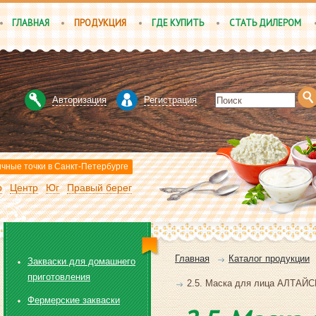
ГЛАВНАЯ
ПРОДУКЦИЯ
ГДЕ КУПИТЬ
СТАТЬ ДИЛЕРОМ
Авторизация
Регистрация
чные точки в Санкт-Петербурге
р
Центр
Юг
Правый берег
Главная
Каталог продукции
Закваски для домашнего
приготовления
2.5. Маска для лица АЛТАЙСК
Фермерские закваски